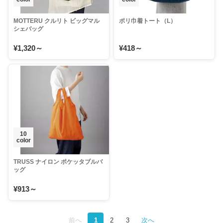
MOTTERU クルリト ビッグマル
ポリ巾着トート（L）
シェバッグ
¥1,320～
¥418～
10
color
TRUSS ナイロン ポケッタブルバ
ッグ
¥913～
前へ
1
2
3
次へ