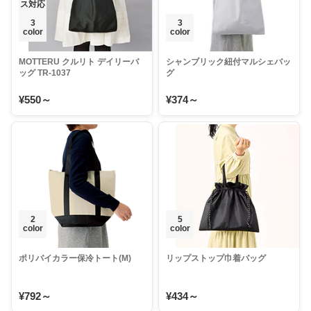
ス対応
3
3
color
color
MOTTERU クルリト デイリーバ
シャンブリック紐付マルシェバッ
ッグ TR-1037
グ
¥550～
¥374～
2
5
color
color
ポリバイカラー保冷トート(M)
リップストップ巾着バッグ
¥792～
¥434～