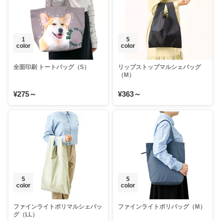
1
5
color
color
全面印刷 トートバッグ（S）
リップストップマルシェバッグ
（M）
¥275～
¥363～
5
5
color
color
ファインライトポリマルシェバッ
ファインライトポリバッグ（M）
グ（LL）