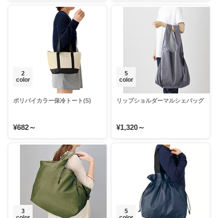
2
5
color
color
ポリバイカラー保冷トート(S)
リップショルダーマルシェバッグ
¥682～
¥1,320～
3
5
color
color