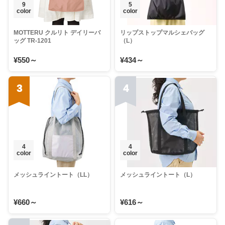
9
5
color
color
MOTTERU クルリト デイリーバ
リップストップマルシェバッグ
ッグ TR-1201
（L）
¥550～
¥434～
3
4
4
4
color
color
メッシュライントート（LL）
メッシュライントート（L）
¥660～
¥616～