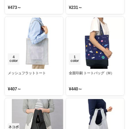
¥473～
¥231～
4
1
color
color
メッシュフラットトート
全面印刷 トートバッグ（M）
¥407～
¥440～
ネコポ