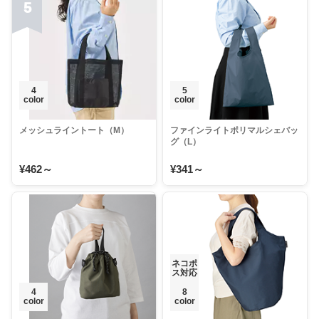
5
4
5
color
color
メッシュライントート（M）
ファインライトポリマルシェバッ
グ（L）
¥462～
¥341～
ネコポ
ス対応
4
8
color
color