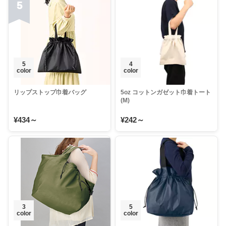
5
5
4
color
color
リップストップ巾着バッグ
5oz コットンガゼット巾着トート
(M)
¥434～
¥242～
3
5
color
color