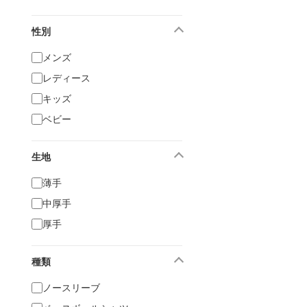
性別
メンズ
レディース
キッズ
ベビー
生地
薄手
中厚手
厚手
種類
ノースリーブ