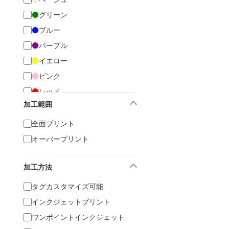
グリーン
ブルー
パープル
イエロー
ピンク
レッド
加工範囲
オレンジ
マルチ
全面プリント
オーバープリント
加工方法
タグカスタマイズ可能
インクジェットプリント
ワンポイントインクジェット