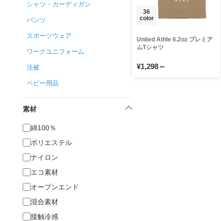
シャツ・カーディガン
36
color
パンツ
スポーツウェア
United Athle 6.2oz プレミア
ムTシャツ
ワークユニフォーム
¥1,298～
法被
ベビー用品
素材
綿100％
ポリエステル
ナイロン
エコ素材
オープンエンド
混合素材
接触冷感