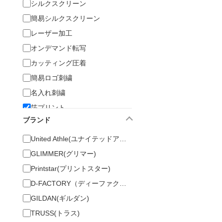
シルクスクリーン
簡易シルクスクリーン
レーザー加工
オンデマンド転写
カッティング圧着
簡易ロゴ刺繍
名入れ刺繍
箔プリント
ブランド
プレミアムプリント
United Athle(ユナイテッドアスレ)
GLIMMER(グリマー)
Printstar(プリントスター)
D-FACTORY（ディーファクトリー）
GILDAN(ギルダン)
TRUSS(トラス)