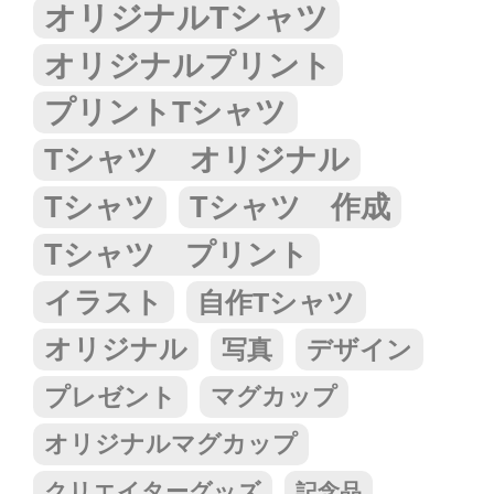
オリジナルTシャツ
オリジナルプリント
プリントTシャツ
Tシャツ オリジナル
Tシャツ
Tシャツ 作成
Tシャツ プリント
イラスト
自作Tシャツ
オリジナル
写真
デザイン
プレゼント
マグカップ
オリジナルマグカップ
クリエイターグッズ
記念品