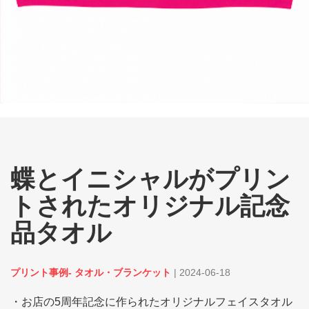
蝶とイニシャルがプリン
トされたオリジナル記念
品タオル
プリント事例- タオル・ブランケット
|
2024-06-18
・お店の5周年記念に作られたオリジナルフェイスタオル