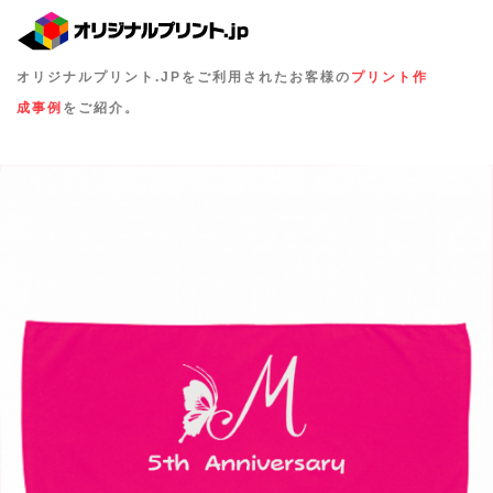
オリジナルプリント.JPをご利用されたお客様の
プリント作
成事例
をご紹介。