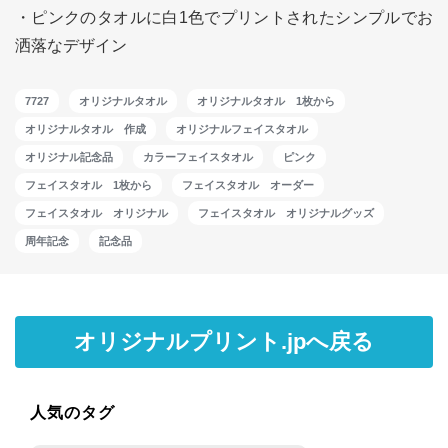
・ピンクのタオルに白1色でプリントされたシンプルでお
洒落なデザイン
7727
オリジナルタオル
オリジナルタオル 1枚から
オリジナルタオル 作成
オリジナルフェイスタオル
オリジナル記念品
カラーフェイスタオル
ピンク
フェイスタオル 1枚から
フェイスタオル オーダー
フェイスタオル オリジナル
フェイスタオル オリジナルグッズ
周年記念
記念品
オリジナルプリント.jpへ戻る
人気のタグ