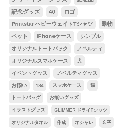
記念グッズ
40
ロゴ
Printstar ヘビーウェイトTシャツ
動物
ペット
iPhoneケース
シンプル
オリジナルトートバック
ノベルティ
オリジナルスマホケース
犬
イベントグッズ
ノベルティグッズ
お揃い
134
スマホケース
猫
トートバッグ
お揃いグッズ
イラストグッズ
GLIMMER ドライTシャツ
オリジナルタオル
作成
オシャレ
文字