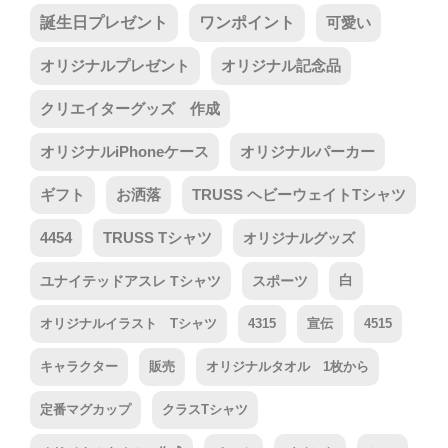
誕生日プレゼント
ワンポイント
可愛い
オリジナルプレゼント
オリジナル記念品
クリエイターグッズ 作成
オリジナルiPhoneケース
オリジナルパーカー
ギフト
お洒落
TRUSS ヘビーウェイトTシャツ
4454
TRUSS Tシャツ
オリジナルグッズ
ユナイテッドアスレ Tシャツ
スポーツ
白
オリジナルイラスト Tシャツ
4315
宣伝
4515
キャラクター
販売
オリジナルタオル 1枚から
定番マグカップ
クラスTシャツ