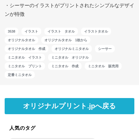
・シーサーのイラストがプリントされたシンプルなデザイ
ンが特徴
3538
イラスト
イラスト タオル
イラストタオル
オリジナルタオル
オリジナルタオル 1枚から
オリジナルタオル 作成
オリジナルミニタオル
シーサー
ミニタオル イラスト
ミニタオル オリジナル
ミニタオル プリント
ミニタオル 作成
ミニタオル 販売用
定番ミニタオル
オリジナルプリント.jpへ戻る
人気のタグ