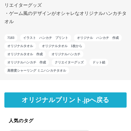
リエイターグッズ
・ゲーム風のデザインがオシャレなオリジナルハンカチタ
オル
7183
イラスト ハンカチ プリント
オリジナル ハンカチ 作成
オリジナルタオル
オリジナルタオル 1枚から
オリジナルタオル 作成
オリジナルハンカチ
オリジナルハンカチ 作成
クリエイターグッズ
ドット絵
高密度シャーリング ミニハンカチタオル
オリジナルプリント.jpへ戻る
人気のタグ