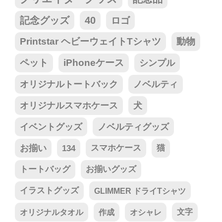
記念グッズ
40
ロゴ
Printstar ヘビーウェイトTシャツ
動物
ペット
iPhoneケース
シンプル
オリジナルトートバック
ノベルティ
オリジナルスマホケース
犬
イベントグッズ
ノベルティグッズ
お揃い
134
スマホケース
猫
トートバッグ
お揃いグッズ
イラストグッズ
GLIMMER ドライTシャツ
オリジナルタオル
作成
オシャレ
文字