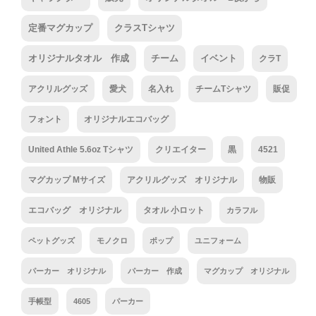
定番マグカップ
クラスTシャツ
オリジナルタオル 作成
チーム
イベント
クラT
アクリルグッズ
愛犬
名入れ
チームTシャツ
販促
フォント
オリジナルエコバッグ
United Athle 5.6oz Tシャツ
クリエイター
黒
4521
マグカップ Mサイズ
アクリルグッズ オリジナル
物販
エコバッグ オリジナル
タオル 小ロット
カラフル
ペットグッズ
モノクロ
ポップ
ユニフォーム
パーカー オリジナル
パーカー 作成
マグカップ オリジナル
手帳型
4605
パーカー