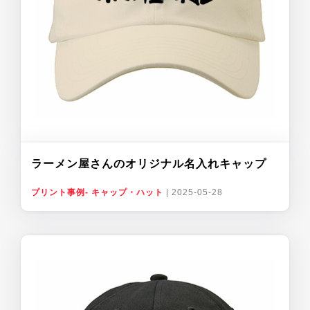
ラーメン屋さんのオリジナル名入れキャップ
プリント事例- キャップ・ハット
|
2025-05-28