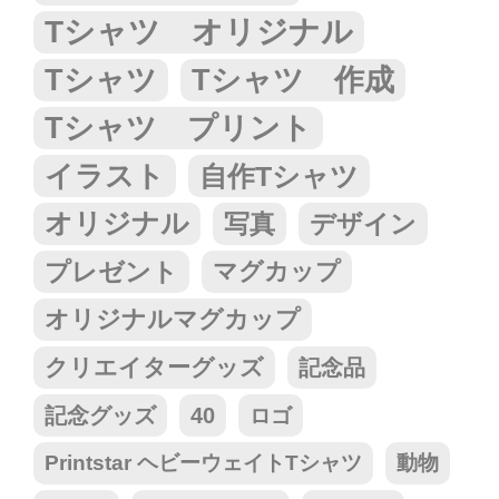
Tシャツ オリジナル
Tシャツ
Tシャツ 作成
Tシャツ プリント
イラスト
自作Tシャツ
オリジナル
写真
デザイン
プレゼント
マグカップ
オリジナルマグカップ
クリエイターグッズ
記念品
記念グッズ
40
ロゴ
Printstar ヘビーウェイトTシャツ
動物