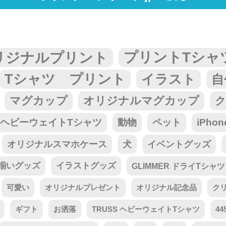
リジナルプリント
プリントTシャ
Tシャツ プリント
イラスト
自
マグカップ
オリジナルマグカップ
ク
tar ヘビーウェイトTシャツ
動物
ペット
iPho
オリジナルスマホケース
犬
イベントグッズ
揃いグッズ
イラストグッズ
GLIMMER ドライTシャツ
可愛い
オリジナルプレゼント
オリジナル記念品
ク
ギフト
お洒落
TRUSS ヘビーウェイトTシャツ
44