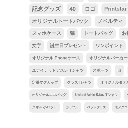
記念グッズ
40
ロゴ
Prints
オリジナルトートバック
ノベルティ
スマホケース
猫
トートバッグ
お
文字
誕生日プレゼント
ワンポイント
オリジナルiPhoneケース
オリジナルパーカー
ユナイテッドアスレ Tシャツ
スポーツ
白
定番マグカップ
クラスTシャツ
オリジナルタオ
オリジナルエコバッグ
United Athle 5.6oz Tシャツ
タオル 小ロット
カラフル
ペットグッズ
モノクロ