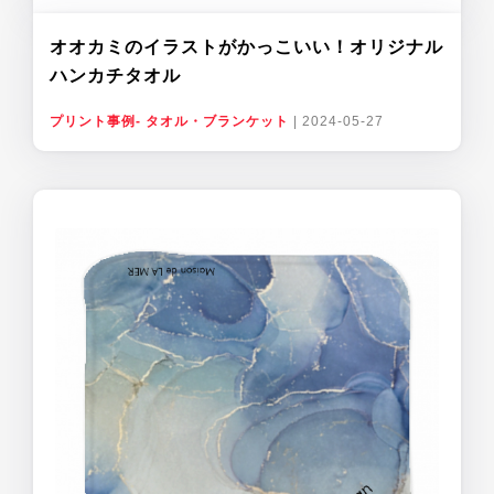
オオカミのイラストがかっこいい！オリジナル
ハンカチタオル
プリント事例- タオル・ブランケット
|
2024-05-27