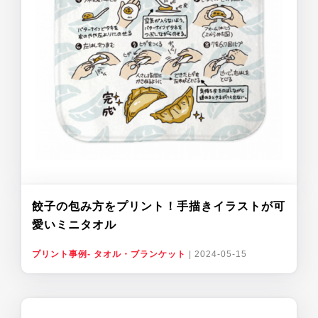
餃子の包み方をプリント！手描きイラストが可
愛いミニタオル
プリント事例- タオル・ブランケット
|
2024-05-15