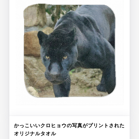
かっこいいクロヒョウの写真がプリントされた
オリジナルタオル