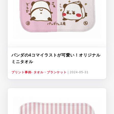
パンダの4コマイラストが可愛い！オリジナル
ミニタオル
プリント事例- タオル・ブランケット
|
2024-05-31