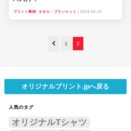
プリント事例- タオル・ブランケット
|
2024-05-15
1
2
オリジナルプリント.jpへ戻る
人気のタグ
オリジナルTシャツ