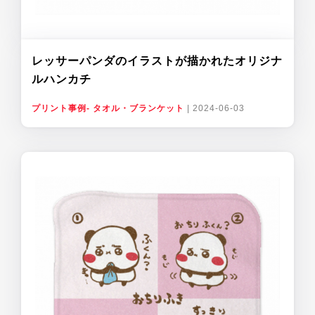
レッサーパンダのイラストが描かれたオリジナ
ルハンカチ
プリント事例- タオル・ブランケット
|
2024-06-03