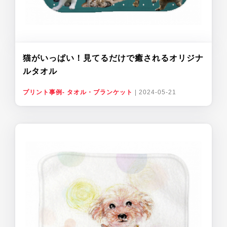
猫がいっぱい！見てるだけで癒されるオリジナ
ルタオル
プリント事例- タオル・ブランケット
|
2024-05-21