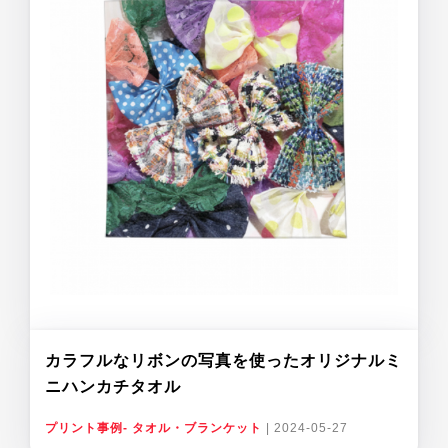
カラフルなリボンの写真を使ったオリジナルミ
ニハンカチタオル
プリント事例- タオル・ブランケット
|
2024-05-27