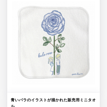
青いバラのイラストが描かれた販売用ミニタオ
ル