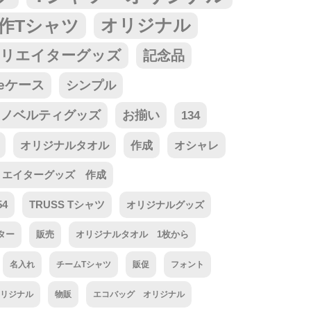
作Tシャツ
オリジナル
リエイターグッズ
記念品
neケース
シンプル
ノベルティグッズ
お揃い
134
オリジナルタオル
作成
オシャレ
リエイターグッズ 作成
54
TRUSS Tシャツ
オリジナルグッズ
ター
販売
オリジナルタオル 1枚から
名入れ
チームTシャツ
販促
フォント
リジナル
物販
エコバッグ オリジナル