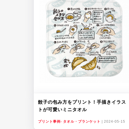
餃子の包み方をプリント！手描きイラス
トが可愛いミニタオル
プリント事例- タオル・ブランケット
|
2024-05-15