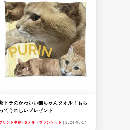
茶トラのかわいい猫ちゃんタオル！もら
ってうれしいプレゼント
プリント事例- タオル・ブランケット
|
2024-05-14