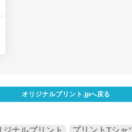
オリジナルプリント.jpへ戻る
リジナルプリント
プリントTシャ