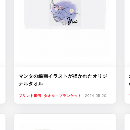
マンタの線画イラストが描かれたオリジ
ナルタオル
プリント事例- タオル・ブランケット
|
2024-05-20