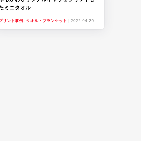
たミニタオル
プリント事例- タオル・ブランケット
|
2022-04-20