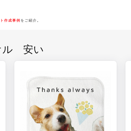
ト作成事例
をご紹介。
オル 安い