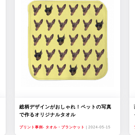
総柄デザインがおしゃれ！ペットの写真
で作るオリジナルタオル
プリント事例- タオル・ブランケット
|
2024-05-15