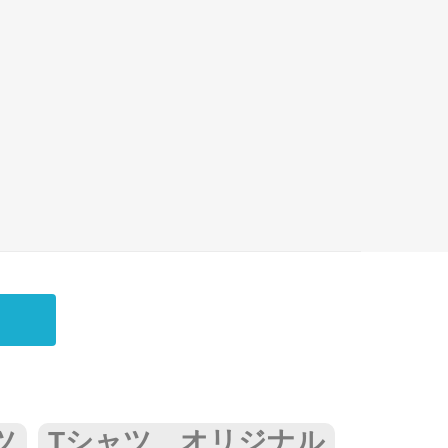
ツ
Tシャツ オリジナル