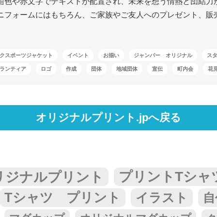
紺色や赤文字でテキストが配置され、未来を想う情熱と団結力
ニフォームにはもちろん、ご家族やご友人へのプレゼント、販
リフレクスポーツジャケット
イベント
お揃い
ジャンパー オリジナル
ス
ランティア
ロゴ
作成
団体
地域団体
宣伝
町内会
花
オリジナルプリント.jpへ戻る
リジナルプリント
プリントTシャ
Tシャツ プリント
イラスト
自