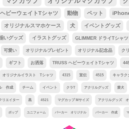
マグカップ
オリジナルマグカップ
ク
tar ヘビーウェイトTシャツ
動物
ペット
iPho
オリジナルスマホケース
犬
イベントグッズ
揃いグッズ
イラストグッズ
GLIMMER ドライTシャツ
可愛い
オリジナルプレゼント
オリジナル記念品
ク
ギフト
お洒落
TRUSS ヘビーウェイトTシャツ
44
オリジナルイラスト Tシャツ
4315
宣伝
4515
キャラク
ル 作成
チーム
イベント
クラT
アクリルグッズ
愛犬
クリエイター
黒
4521
マグカップ Mサイズ
アクリルグッズ オ
ポップ
ユニフォーム
パーカー オリジナル
パーカー 作成