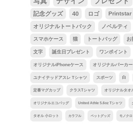
写真
デザイン
プレゼント
記念グッズ
40
ロゴ
Prints
オリジナルトートバック
ノベルティ
スマホケース
猫
トートバッグ
お
文字
誕生日プレゼント
ワンポイント
オリジナルiPhoneケース
オリジナルパーカー
ユナイテッドアスレ Tシャツ
スポーツ
白
定番マグカップ
クラスTシャツ
オリジナルタオ
オリジナルエコバッグ
United Athle 5.6oz Tシャツ
タオル 小ロット
カラフル
ペットグッズ
モノクロ