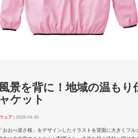
風景を背に！地域の温もり
ャケット
ツウェア
|
2026-04-30
「おおべ逆さ桜」をデザインしたイラストを背面に大きくフル