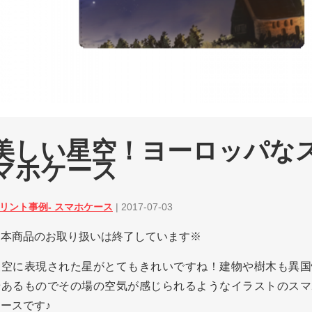
美しい星空！ヨーロッパな
マホケース
リント事例- スマホケース
|
2017-07-03
※本商品のお取り扱いは終了しています※
夜空に表現された星がとてもきれいですね！建物や樹木も異国
緒あるものでその場の空気が感じられるようなイラストのスマ
ースです♪