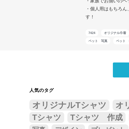
・家族でお揃いのペ
・個人用はもちろん
す！
7424
オリジナル巾着
ペット 写真
ペット 
人気のタグ
オリジナルTシャツ
オ
Tシャツ
Tシャツ 作成