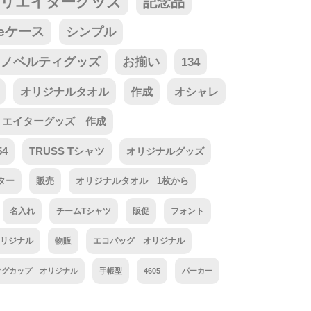
リエイターグッズ
記念品
neケース
シンプル
ノベルティグッズ
お揃い
134
オリジナルタオル
作成
オシャレ
リエイターグッズ 作成
54
TRUSS Tシャツ
オリジナルグッズ
ター
販売
オリジナルタオル 1枚から
名入れ
チームTシャツ
販促
フォント
リジナル
物販
エコバッグ オリジナル
マグカップ オリジナル
手帳型
4605
パーカー