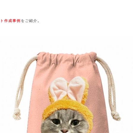
ト作成事例
をご紹介。