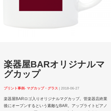
楽器屋BARオリジナルマ
グカップ
プリント事例- マグカップ・グラス
|
2018-06-27
楽器屋BARロゴ入りオリジナルマグカップ。管楽器店終業
後にオープンするという素敵なBAR。アップライトピアノ