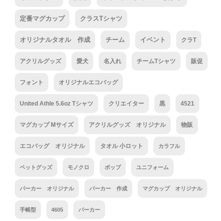
定番マグカップ
クラスTシャツ
オリジナルタオル 作成
チーム
イベント
クラT
アクリルグッズ
愛犬
名入れ
チームTシャツ
販促
フォント
オリジナルエコバッグ
United Athle 5.6oz Tシャツ
クリエイター
黒
4521
マグカップ Mサイズ
アクリルグッズ オリジナル
物販
エコバッグ オリジナル
タオル 小ロット
カラフル
ペットグッズ
モノクロ
ポップ
ユニフォーム
パーカー オリジナル
パーカー 作成
マグカップ オリジナル
手帳型
4605
パーカー