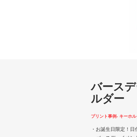
バースデ
ルダー
プリント事例- キーホ
・お誕生日限定！日