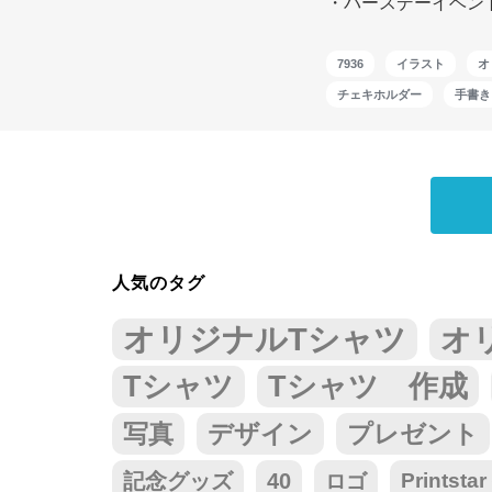
・バースデーイベン
7936
イラスト
オ
チェキホルダー
手書き
人気のタグ
オリジナルTシャツ
オ
Tシャツ
Tシャツ 作成
写真
デザイン
プレゼント
記念グッズ
40
ロゴ
Prints