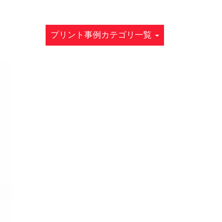
プリント事例カテゴリ一覧