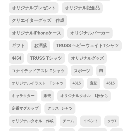
オリジナルプレゼント
オリジナル記念品
クリエイターグッズ 作成
オリジナルiPhoneケース
オリジナルパーカー
ギフト
お洒落
TRUSS ヘビーウェイトTシャツ
4454
TRUSS Tシャツ
オリジナルグッズ
ユナイテッドアスレ Tシャツ
スポーツ
白
オリジナルイラスト Tシャツ
4315
宣伝
4515
キャラクター
販売
オリジナルタオル 1枚から
定番マグカップ
クラスTシャツ
オリジナルタオル 作成
チーム
イベント
クラT