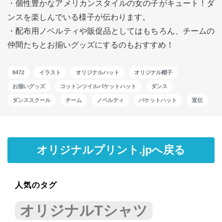
・個性豊かなアメリカンスタイルの女の子がキュート！ダ
ンスを楽しんでいる様子が伝わります。
・配布用ノベルティや販促品としてはもちろん、チームの
仲間たちとお揃いグッズにするのもおすすめ！
8472
イラスト
オリジナルハット
オリジナル帽子
お揃いグッズ
コットンツイルバケットハット
ダンス
ダンススクール
チーム
ノベルティ
バケットハット
宣伝
オリジナルプリント.jpへ戻る
人気のタグ
オリジナルTシャツ