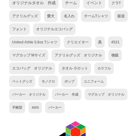
オリジナルタオル 作成
チーム
イベント
クラT
アクリルグッズ
愛犬
名入れ
チームTシャツ
販促
フォント
オリジナルエコバッグ
United Athle 5.6oz Tシャツ
クリエイター
黒
4521
マグカップ Mサイズ
アクリルグッズ オリジナル
物販
エコバッグ オリジナル
タオル 小ロット
カラフル
ペットグッズ
モノクロ
ポップ
ユニフォーム
パーカー オリジナル
パーカー 作成
マグカップ オリジナル
手帳型
4605
パーカー