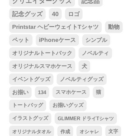
クリエイターグッズ
記念品
記念グッズ
40
ロゴ
Printstar ヘビーウェイトTシャツ
動物
ペット
iPhoneケース
シンプル
オリジナルトートバック
ノベルティ
オリジナルスマホケース
犬
イベントグッズ
ノベルティグッズ
お揃い
134
スマホケース
猫
トートバッグ
お揃いグッズ
イラストグッズ
GLIMMER ドライTシャツ
オリジナルタオル
作成
オシャレ
文字