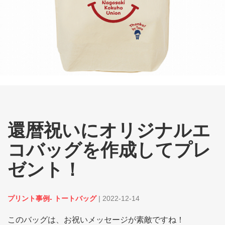
還暦祝いにオリジナルエ
コバッグを作成してプレ
ゼント！
プリント事例- トートバッグ
|
2022-12-14
このバッグは、お祝いメッセージが素敵ですね！