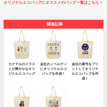
オリジナルエコバッグにオススメのバッグ一覧はこちら！
関連記事
カクテルのイラス
会社のノベルティ
会社の屋号をプリ
トが爽やかなオリ
にオリジナルエコ
ントしてオリジナ
ジナルエコバッグ
バッグを作成！
ルエコバッグを作
成！