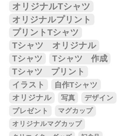
オリジナルTシャツ
オリジナルプリント
プリントTシャツ
Tシャツ オリジナル
Tシャツ
Tシャツ 作成
Tシャツ プリント
イラスト
自作Tシャツ
オリジナル
写真
デザイン
プレゼント
マグカップ
オリジナルマグカップ