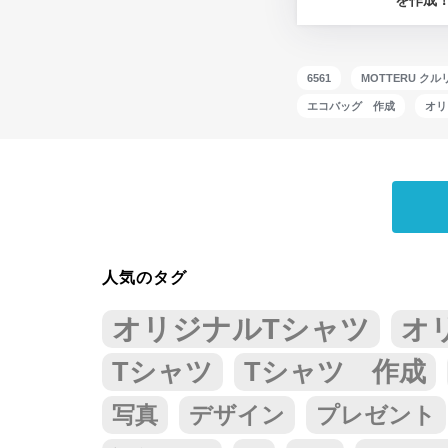
を作成
6561
MOTTERU ク
エコバッグ 作成
オリ
人気のタグ
オリジナルTシャツ
オ
Tシャツ
Tシャツ 作成
写真
デザイン
プレゼント