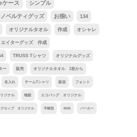
neケース
シンプル
ノベルティグッズ
お揃い
134
オリジナルタオル
作成
オシャレ
リエイターグッズ 作成
54
TRUSS Tシャツ
オリジナルグッズ
ター
販売
オリジナルタオル 1枚から
名入れ
チームTシャツ
販促
フォント
リジナル
物販
エコバッグ オリジナル
マグカップ オリジナル
手帳型
4605
パーカー