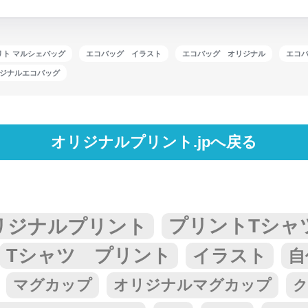
！
ルリト マルシェバッグ
エコバッグ イラスト
エコバッグ オリジナル
エコ
ジナルエコバッグ
オリジナルプリント.jpへ戻る
リジナルプリント
プリントTシャ
Tシャツ プリント
イラスト
自
マグカップ
オリジナルマグカップ
ク