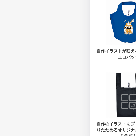
自作イラストが映え
エコバッ
自作のイラストをプ
りたためるオリジナ