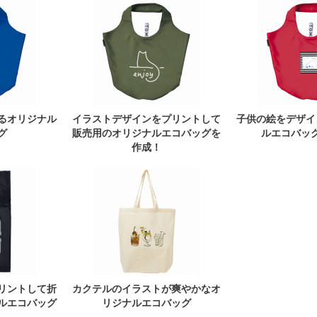
るオリジナル
イラストデザインをプリントして
子供の絵をデザイ
グ
販売用のオリジナルエコバッグを
ルエコバッ
作成！
リントして折
カクテルのイラストが爽やかなオ
ルエコバッグ
リジナルエコバッグ