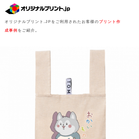
オリジナルプリント.JPをご利用されたお客様の
プリント作
成事例
をご紹介。