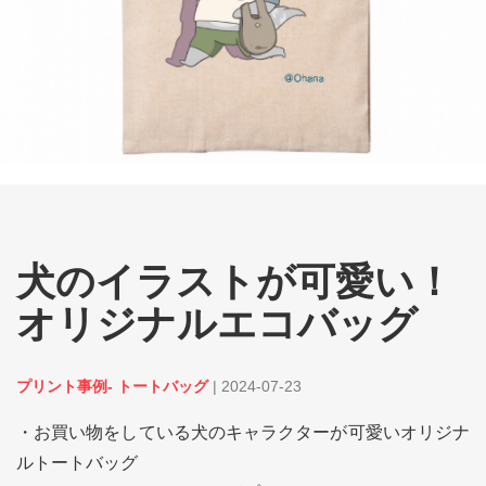
犬のイラストが可愛い！
オリジナルエコバッグ
プリント事例- トートバッグ
|
2024-07-23
・お買い物をしている犬のキャラクターが可愛いオリジナ
ルトートバッグ