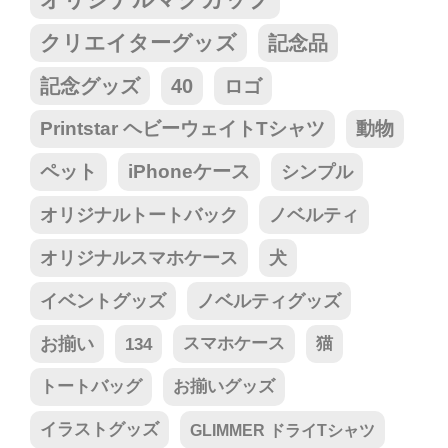
クリエイターグッズ
記念品
記念グッズ
40
ロゴ
Printstar ヘビーウェイトTシャツ
動物
ペット
iPhoneケース
シンプル
オリジナルトートバック
ノベルティ
オリジナルスマホケース
犬
イベントグッズ
ノベルティグッズ
お揃い
134
スマホケース
猫
トートバッグ
お揃いグッズ
イラストグッズ
GLIMMER ドライTシャツ