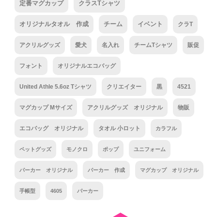
定番マグカップ
クラスTシャツ
オリジナルタオル 作成
チーム
イベント
クラT
アクリルグッズ
愛犬
名入れ
チームTシャツ
販促
フォント
オリジナルエコバッグ
United Athle 5.6oz Tシャツ
クリエイター
黒
4521
マグカップ Mサイズ
アクリルグッズ オリジナル
物販
エコバッグ オリジナル
タオル 小ロット
カラフル
ペットグッズ
モノクロ
ポップ
ユニフォーム
パーカー オリジナル
パーカー 作成
マグカップ オリジナル
手帳型
4605
パーカー