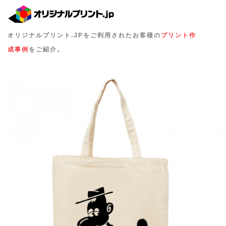
オリジナルプリント.JPをご利用されたお客様の
プリント作
成事例
をご紹介。