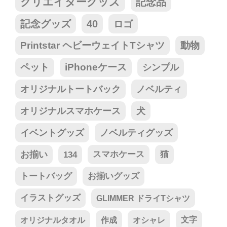
クリエイターグッズ
記念品
記念グッズ
40
ロゴ
Printstar ヘビーウェイトTシャツ
動物
ペット
iPhoneケース
シンプル
オリジナルトートバック
ノベルティ
オリジナルスマホケース
犬
イベントグッズ
ノベルティグッズ
お揃い
134
スマホケース
猫
トートバッグ
お揃いグッズ
イラストグッズ
GLIMMER ドライTシャツ
オリジナルタオル
作成
オシャレ
文字