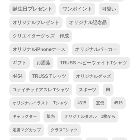
誕生日プレゼント
ワンポイント
可愛い
オリジナルプレゼント
オリジナル記念品
クリエイターグッズ 作成
オリジナルiPhoneケース
オリジナルパーカー
ギフト
お洒落
TRUSS ヘビーウェイトTシャツ
4454
TRUSS Tシャツ
オリジナルグッズ
ユナイテッドアスレ Tシャツ
スポーツ
白
オリジナルイラスト Tシャツ
4315
宣伝
4515
キャラクター
販売
オリジナルタオル 1枚から
定番マグカップ
クラスTシャツ