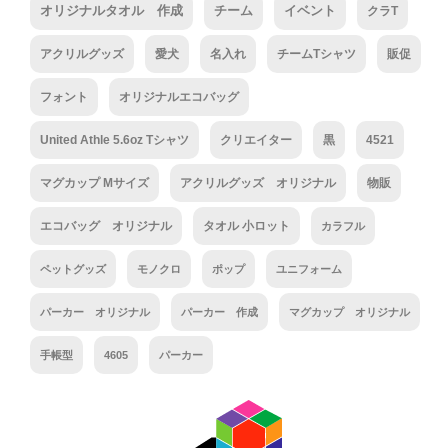
オリジナルタオル 作成
チーム
イベント
クラT
アクリルグッズ
愛犬
名入れ
チームTシャツ
販促
フォント
オリジナルエコバッグ
United Athle 5.6oz Tシャツ
クリエイター
黒
4521
マグカップ Mサイズ
アクリルグッズ オリジナル
物販
エコバッグ オリジナル
タオル 小ロット
カラフル
ペットグッズ
モノクロ
ポップ
ユニフォーム
パーカー オリジナル
パーカー 作成
マグカップ オリジナル
手帳型
4605
パーカー