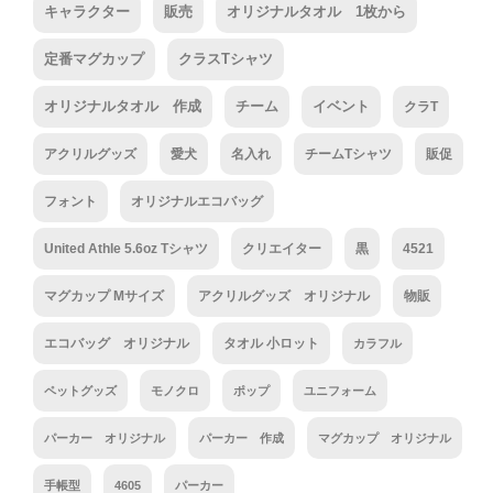
キャラクター
販売
オリジナルタオル 1枚から
定番マグカップ
クラスTシャツ
オリジナルタオル 作成
チーム
イベント
クラT
アクリルグッズ
愛犬
名入れ
チームTシャツ
販促
フォント
オリジナルエコバッグ
United Athle 5.6oz Tシャツ
クリエイター
黒
4521
マグカップ Mサイズ
アクリルグッズ オリジナル
物販
エコバッグ オリジナル
タオル 小ロット
カラフル
ペットグッズ
モノクロ
ポップ
ユニフォーム
パーカー オリジナル
パーカー 作成
マグカップ オリジナル
手帳型
4605
パーカー