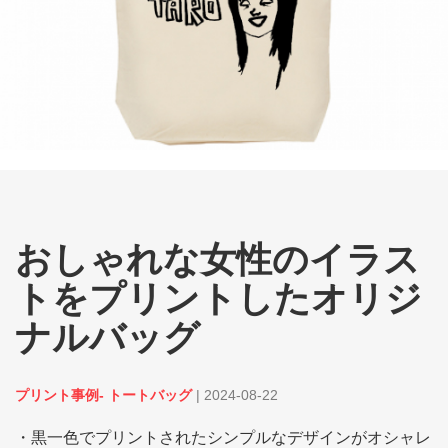
おしゃれな女性のイラス
トをプリントしたオリジ
ナルバッグ
プリント事例- トートバッグ
|
2024-08-22
・黒一色でプリントされたシンプルなデザインがオシャレ