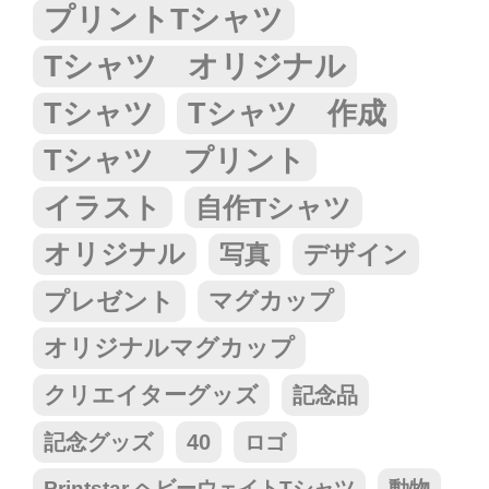
プリントTシャツ
Tシャツ オリジナル
Tシャツ
Tシャツ 作成
Tシャツ プリント
イラスト
自作Tシャツ
オリジナル
写真
デザイン
プレゼント
マグカップ
オリジナルマグカップ
クリエイターグッズ
記念品
記念グッズ
40
ロゴ
Printstar ヘビーウェイトTシャツ
動物