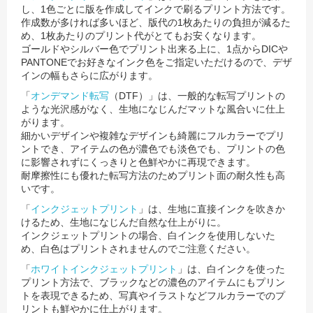
し、1色ごとに版を作成してインクで刷るプリント方法です。
作成数が多ければ多いほど、版代の1枚あたりの負担が減るた
め、1枚あたりのプリント代がとてもお安くなります。
ゴールドやシルバー色でプリント出来る上に、1点からDICや
PANTONEでお好きなインク色をご指定いただけるので、
デザ
インの幅もさらに広がります。
「
オンデマンド転写
（DTF）」は、一般的な転写プリントの
ような光沢感がなく、生地になじんだマットな風合いに仕上
がります。
細かいデザインや複雑なデザインも綺麗にフルカラーでプリ
ントでき、アイテムの色が濃色でも淡色でも、
プリントの色
に影響されずにくっきりと色鮮やかに再現できます。
耐摩擦性にも優れた転写方法のためプリント面の耐久性も高
いです。
「
インクジェットプリント
」は、生地に直接インクを吹きか
けるため、生地になじんだ自然な仕上がりに。
インクジェットプリントの場合、白インクを使用しないた
め、白色はプリントされませんのでご注意ください。
「
ホワイトインクジェットプリント
」は、白インクを使った
プリント方法で、ブラックなどの濃色のアイテムにもプリン
トを表現できるため、
写真やイラストなどフルカラーでのプ
リントも鮮やかに仕上がります。