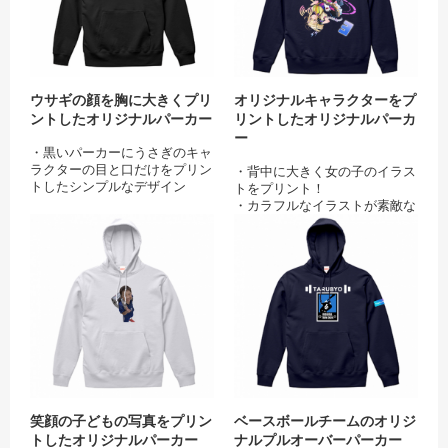
ウサギの顔を胸に大きくプリ
オリジナルキャラクターをプ
ントしたオリジナルパーカー
リントしたオリジナルパーカ
ー
・黒いパーカーにうさぎのキャ
ラクターの目と口だけをプリン
・背中に大きく女の子のイラス
トしたシンプルなデザイン
トをプリント！
・うさぎがこちらを見ているよ
・カラフルなイラストが素敵な
うな大迫力のオリジナルフーデ
オリジナルフーディー
笑顔の子どもの写真をプリントした
ベー
ィー
笑顔の子どもの写真をプリン
ベースボールチームのオリジ
トしたオリジナルパーカー
ナルプルオーバーパーカー