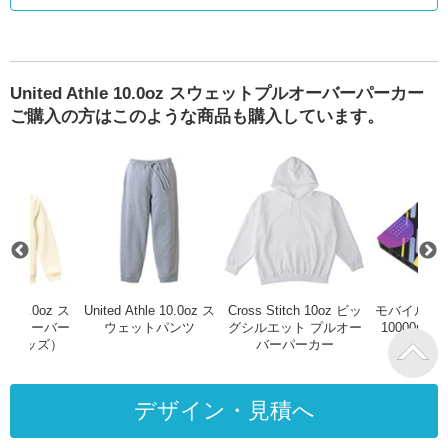
United Athle 10.0oz スウェットプルオーバーパーカー
ご購入の方はこのような商品も購入しています。
ェットフルジップパーカー
Athle 10.0oz クルーネックスウェット
United Athle 10.0oz スウェットプルオーバーパーカー（
United Athle 10.0oz スウェットパ
Cross St
hle 10.0oz ス
United Athle 10.0oz ス
Cross Stitch 10oz ビッ
モバイルチ
プルオーバー
ウェットパンツ
グシルエット プルオー
10000mA
（キッズ）
バーパーカー
デザイン・見積へ
オリジナルプリント.jpが選ばれる理由