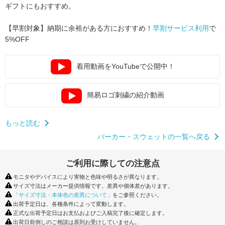
ギフトにもおすすめ。
【早割対象】納期に余裕がある方におすすめ！
早割サービス利用
で
5%OFF
着用動画をYouTubeで公開中！
簡易ロゴ刺繍の紹介動画
もっと読む
パーカー・スウェットの一覧へ戻る
ご利用に際しての注意点
モニタやデバイスにより実物と色味や明るさが異なります。
サイズ寸法はメーカー提供情報です。差異や個体差があります。
「サイズ寸法・本体色の差異について」
をご参照ください。
出荷予定日は、各種条件によって変動します。
正式な出荷予定日はお支払およびご入稿完了後に確定します。
出荷日前倒しのご相談は原則お受けしていません。