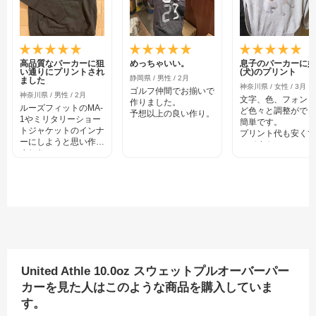
高品質なパーカーに狙
めっちゃいい。
息子のパーカーに娘
い通りにプリントされ
(犬)のプリント
静岡県 / 男性 / 2月
ました
神奈川県 / 女性 / 3月
ゴルフ仲間でお揃いで
神奈川県 / 男性 / 2月
文字、色、フォント
作りました。
ルーズフィットのMA-
ど色々と調整ができ
予想以上の良い作り。
1やミリタリーショー
簡単です。
トジャケットのインナ
プリント代も安くて
ーにしようと思い作り
いです！
ました。
今度マグカップをは
ブランドのパーカーだ
達へ作る予定です。
と1万前後、ちょいデ
ザイン凝ったものだと
軽く1万円を超えてく
るので、それなら自分
で好きにデザインした
ものをワンオフで作れ
ばいいと考えてチャレ
ンジ。
レトロなモデル風のデ
United Athle 10.0oz スウェットプルオーバーパー
ザインにはピンクを差
カーを見た人はこのような商品を購入していま
し色で入れるかどうか
迷いましたが、ネイビ
す。
ーにモノトーンで大人