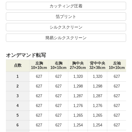
カッティング圧着
箔プリント
シルクスクリーン
簡易シルクスクリーン
オンデマンド転写
左胸
右胸
胸中央
背中中央
左袖
点数
10×10cm
10×10cm
27×20cm
32×38cm
10×10cm
1
1
627
627
1,320
1,320
627
2
627
627
1,298
1,298
627
3
627
627
1,287
1,287
627
4
627
627
1,276
1,276
627
5
627
627
1,265
1,265
627
6
627
627
1,254
1,254
627