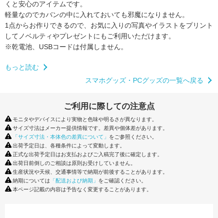
くと安心のアイテムです。
軽量なのでカバンの中に入れておいても邪魔になりません。
1点からお作りできるので、お気に入りの写真やイラストをプリント
してノベルティやプレゼントにもご利用いただけます。
※乾電池、USBコードは付属しません。
もっと読む
スマホグッズ・PCグッズの一覧へ戻る
ご利用に際しての注意点
モニタやデバイスにより実物と色味や明るさが異なります。
サイズ寸法はメーカー提供情報です。差異や個体差があります。
「サイズ寸法・本体色の差異について」
をご参照ください。
出荷予定日は、各種条件によって変動します。
正式な出荷予定日はお支払およびご入稿完了後に確定します。
出荷日前倒しのご相談は原則お受けしていません。
生産状況や天候、交通事情等で納期が前後することがあります。
納期については
「配送および納期」
をご確認ください。
本ページ記載の内容は予告なく変更することがあります。