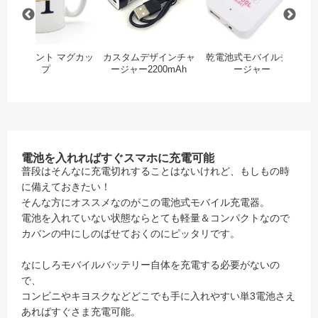
ワンポイント マグカッ
カスタムデザインチャ
乾電池式モバイルチャ
ス
プ
ージャー2200mAh
ージャー
レ
電池を入れればすぐスマホに充電可能
普段はそんなに充電切れすることはないけれど、もしもの時
に備えておきたい！
そんな方にオススメなのがこの電池式モバイル充電器。
電池を入れていない状態ならとても軽量＆コンパクトなので
カバンの中にしのばせておくのにピッタリです。
なにしろモバイルバッテリー自体を充電する必要がないの
で、
コンビニやキヨスクなどどこでも手に入れやすい単3電池さえ
あればすぐさま充電可能。