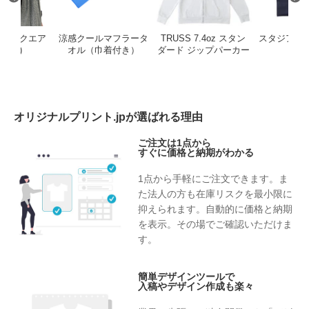
ーンスクエア
涼感クールマフラータ
TRUSS 7.4oz スタン
スタジアム
グ(L)
オル（巾着付き）
ダード ジップパーカー
オリジナルプリント.jpが選ばれる理由
ご注文は1点から
すぐに価格と納期がわかる
1点から手軽にご注文できます。ま
た法人の方も在庫リスクを最小限に
抑えられます。自動的に価格と納期
を表示。その場でご確認いただけま
す。
簡単デザインツールで
入稿やデザイン作成も楽々