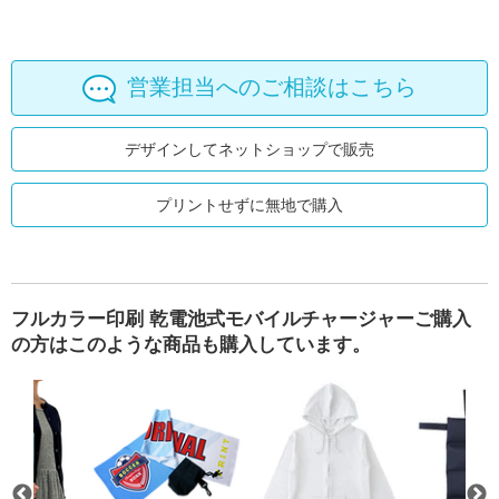
営業担当へのご相談はこちら
デザインしてネットショップで販売
プリントせずに無地で購入
フルカラー印刷 乾電池式モバイルチャージャーご購入
の方はこのような商品も購入しています。
ルトート(M)
ャージャー5000mAh ブラック
ポリ2トーンスクエアバッグ(L)
涼感クールマフラータオル（巾着付
TRUSS 7