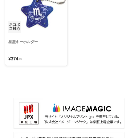
ネコポ
ス対応
星型キーホルダー
¥374～