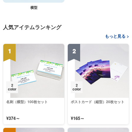
横型
人気アイテムランキング
もっと見る >
1
2
2
2
color
color
名刺（横型）100枚セット
ポストカード（縦型）20枚セット
¥374～
¥165～