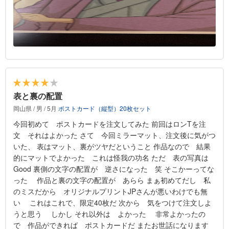
表と裏の配置
岡山県 / 男 / 5月
ポストカード（縦型）20枚セット
今回初めて ポストカードを注文してみた 前回はロンTを注
文 それはよかった さて 今回ミラーマット、注文後に気がつ
いた、 表はマット、裏がツヤだということ 作品なので 結果
的にマットでよかった これは怪我の功名 ただ 表の写真は
Good 裏側の文字の配置が 逆さになった 笑 そこかーってな
った 作品と裏の文字の配置が あらら まぁ初めてだし 私
のミスだから オリジナルプリントJPさんが悪いわけでも無
い これはこれで、限定40枚だ 次から 気をつけて注文しよ
うと思う しかし それ以外は よかった 非常よかったの
で 作品ができれば ポストカードだ またお世話になります