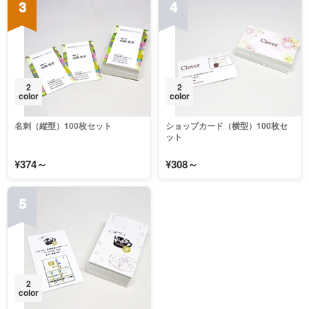
3
4
2
2
color
color
名刺（縦型）100枚セット
ショップカード（横型）100枚セ
ット
¥374～
¥308～
5
2
color