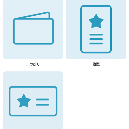
二つ折り
縦型