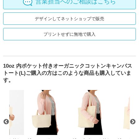
営業担当へのご相談はこちら
デザインしてネットショップで販売
プリントせずに無地で購入
10oz 内ポケット付きオーガニックコットンキャンバス
トート(L)ご購入の方はこのような商品も購入していま
す。
クコットンキャンバストート(S)
ェアトレードコットンカジュアルフラットバッグ（L）
10oz 内ポケット付きオーガニックコットンキャンバストー
10oz オーガニックコットンキャンバ
10oz 内