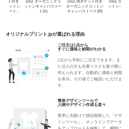
内ポケット付き
10oz オーガニックコ
10oz 内ポケット付き
10oz オ
ックコットン
ットンキャンバストー
オーガニックコットン
ットンキャ
バストート
ト(S)
キャンバストート(M)
ト(L
ML）
オリジナルプリント.jpが選ばれる理由
ご注文は1点から
すぐに価格と納期がわかる
1点から手軽にご注文できます。ま
た法人の方も在庫リスクを最小限に
抑えられます。自動的に価格と納期
を表示。その場でご確認いただけま
す。
簡単デザインツールで
入稿やデザイン作成も楽々
業界に先駆けて独自開発した「デザ
インツール」。オンラインでデータ
をアップロード＆編集して、瞬時に