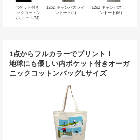
10oz 内ポケット付き
12oz キャンバスライ
12oz キャンバスライ
オーガニックコットン
ントート(L)
ントート(M)
キャンバストート(M)
1点からフルカラーでプリント！
地球にも優しい内ポケット付きオーガ
ニックコットンバッグLサイズ