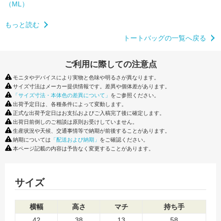
（ML）
もっと読む
トートバッグの一覧へ戻る
ご利用に際しての注意点
モニタやデバイスにより実物と色味や明るさが異なります。
サイズ寸法はメーカー提供情報です。差異や個体差があります。
「サイズ寸法・本体色の差異について」
をご参照ください。
出荷予定日は、各種条件によって変動します。
正式な出荷予定日はお支払およびご入稿完了後に確定します。
出荷日前倒しのご相談は原則お受けしていません。
生産状況や天候、交通事情等で納期が前後することがあります。
納期については
「配送および納期」
をご確認ください。
本ページ記載の内容は予告なく変更することがあります。
サイズ
横幅
高さ
マチ
持ち手
42
38
13
58