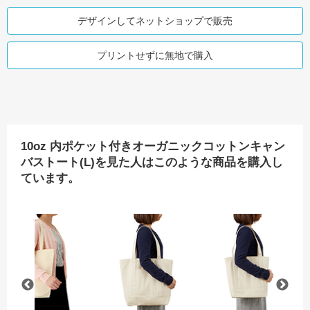
デザインしてネットショップで販売
プリントせずに無地で購入
10oz 内ポケット付きオーガニックコットンキャン
バストート(L)を見た人はこのような商品を購入し
ています。
ッグ(L)
12oz スタンダードキャンバストートバッグ(L)
10oz 内ポケット付きオーガニックコットンキャン
12oz キャンバスライントー
1