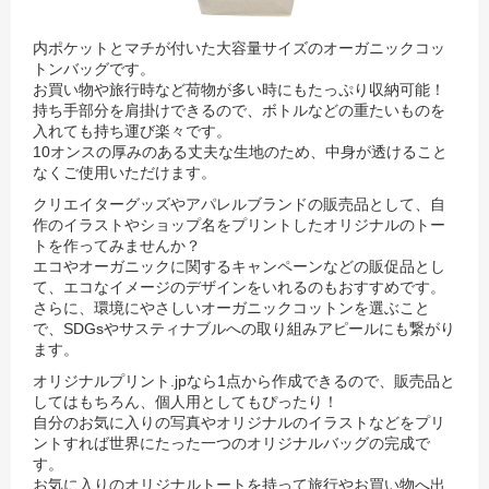
内ポケットとマチが付いた大容量サイズのオーガニックコッ
トンバッグです。
お買い物や旅行時など荷物が多い時にもたっぷり収納可能！
持ち手部分を肩掛けできるので、ボトルなどの重たいものを
入れても持ち運び楽々です。
10オンスの厚みのある丈夫な生地のため、中身が透けること
なくご使用いただけます。
クリエイターグッズやアパレルブランドの販売品として、自
作のイラストやショップ名をプリントしたオリジナルのトー
トを作ってみませんか？
エコやオーガニックに関するキャンペーンなどの販促品とし
て、エコなイメージのデザインをいれるのもおすすめです。
さらに、環境にやさしいオーガニックコットンを選ぶこと
で、SDGsやサスティナブルへの取り組みアピールにも繋がり
ます。
オリジナルプリント.jpなら1点から作成できるので、販売品と
してはもちろん、個人用としてもぴったり！
自分のお気に入りの写真やオリジナルのイラストなどをプリ
ントすれば世界にたった一つのオリジナルバッグの完成で
す。
お気に入りのオリジナルトートを持って旅行やお買い物へ出