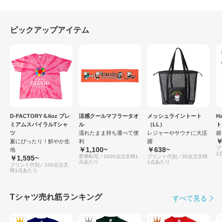
ピックアップアイテム
D-FACTORY 6.6oz プレ
涼感クールマフラータオ
メッシュライントート
H
ミアムスパイラルTシャ
ル
（LL）
ト
ツ
濡れたまま持ち運べて便
レジャーやサウナに大活
嬉
￥
夏にぴったり！鮮やか生
利
躍
プ
￥1,100~
￥638~
地
1
昇華転写／1000点注文時1
プリント代別／30点注文時
￥1,595~
点あたり
1点あたり
プリント代別／100点注文
時1点あたり
Tシャツ売れ筋ランキング
すべて見る