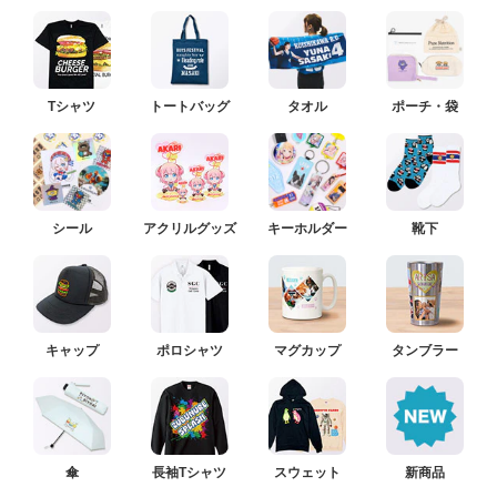
Tシャツ
トートバッグ
タオル
ポーチ・袋
シール
アクリルグッズ
キーホルダー
靴下
キャップ
ポロシャツ
マグカップ
タンブラー
傘
長袖Tシャツ
スウェット
新商品