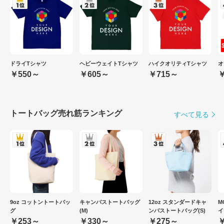
ドライTシャツ
ヘビーウェイトTシャツ
ハイクオリティTシャツ
オ
￥550～
￥605～
￥715～
￥
トートバッグ売れ筋ランキング
すべて見る
9oz コットントートバッ
キャンバストートバッグ
12oz スタンダードキャ
M
グ
(M)
ンバストートバッグ(S)
イ
￥253～
￥330～
￥275～
￥